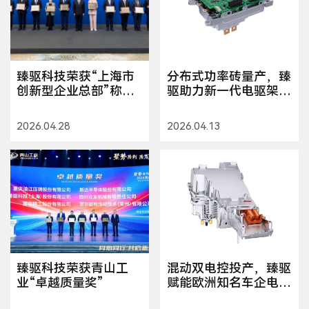
臻驱科技荣获“上海市
分布式功率砖量产，臻
创新型企业总部”称
驱助力新一代电驱架构
号，龚正市长授牌
升级
2026.04.28
2026.04.13
臻驱科技荣获青山工
混动双电控投产，臻驱
业“卓越质量奖”
赋能欧洲知名车企电气
化布局